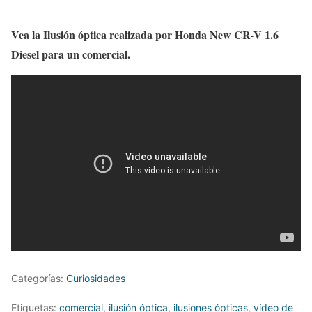
Vea la Ilusión óptica realizada por Honda New CR-V 1.6
Diesel para un comercial.
Categorías:
Curiosidades
Etiquetas:
comercial
,
ilusión óptica
,
ilusiones ópticas
,
vídeo de