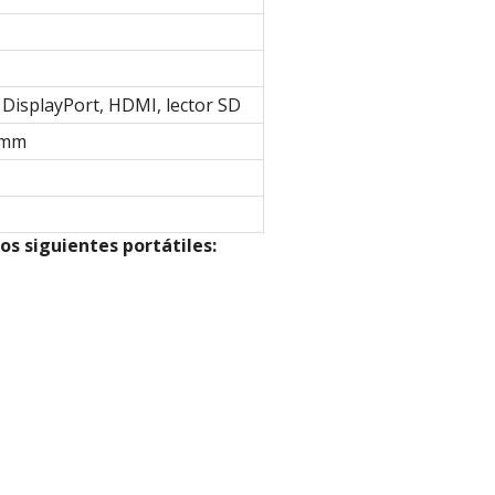
i DisplayPort, HDMI, lector SD
4 mm
los siguientes portátiles: