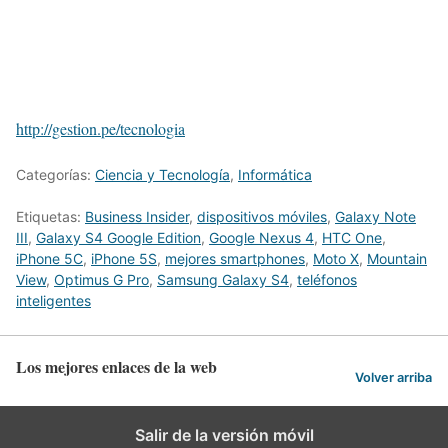
http://gestion.pe/tecnologia
Categorías:
Ciencia y Tecnología
,
Informática
Etiquetas:
Business Insider
,
dispositivos móviles
,
Galaxy Note
III
,
Galaxy S4 Google Edition
,
Google Nexus 4
,
HTC One
,
iPhone 5C
,
iPhone 5S
,
mejores smartphones
,
Moto X
,
Mountain
View
,
Optimus G Pro
,
Samsung Galaxy S4
,
teléfonos
inteligentes
Los mejores enlaces de la web
Volver arriba
Salir de la versión móvil