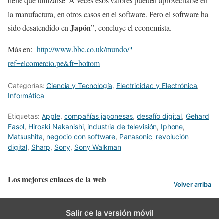
tiene que utilizarse. A veces esos valores pueden aprovecharse en
la manufactura, en otros casos en el software. Pero el software ha
Japón
sido desatendido en
”, concluye el economista.
Más en:
http://www.bbc.co.uk/mundo/?
ref=elcomercio.pe&ft=bottom
Categorías:
Ciencia y Tecnología
,
Electricidad y Electrónica
,
Informática
Etiquetas:
Apple
,
compañías japonesas
,
desafío digital
,
Gehard
Fasol
,
Hiroaki Nakanishi
,
industria de televisión
,
Iphone
,
Matsushita
,
negocio con software
,
Panasonic
,
revolución
digital
,
Sharp
,
Sony
,
Sony Walkman
Los mejores enlaces de la web
Volver arriba
Salir de la versión móvil