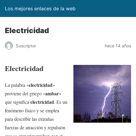
Los mejores enlaces de la web
Electricidad
Suscriptor
hace 14 años
Electricidad
electricidad
La palabra «
»
ambar
proviene del griego «
»
electricidad
que significa
. Es un
fenómeno físico y se emplea
para describir las extrañas
fuerzas de atracción y repulsión
que se emperimentaban con el