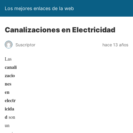
Los mejores enlaces de la web
Canalizaciones en Electricidad
Suscriptor
hace 13 años
Las
canali
zacio
nes
en
electr
icida
d
son
un